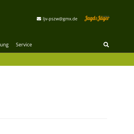
ljv-pszw@gmx.de
dung
Service