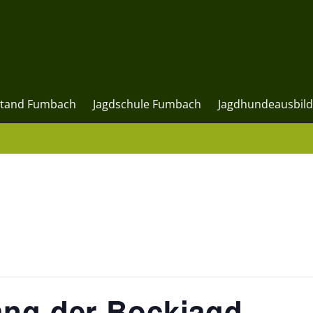
stand Fumbach
Jagdschule Fumbach
Jagdhundeausbil
ang der Bockjagd